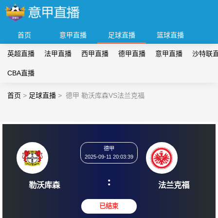
首页
意甲直播
足球直播
篮球直播
英超直播
法甲直播
西甲直播
德甲直播
意甲直播
沙特联
CBA直播
首页
>
足球直播
>
德甲 勒沃库森VS法兰克福
德甲
2025-09-11 20:03:39