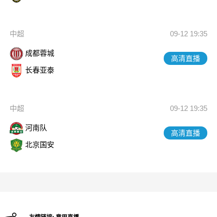
中超
09-12 19:35
成都蓉城
高清直播
长春亚泰
中超
09-12 19:35
河南队
高清直播
北京国安