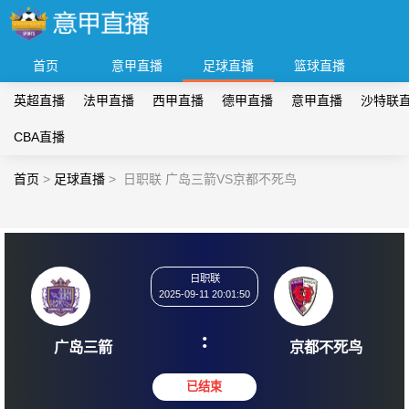
首页
意甲直播
足球直播
篮球直播
英超直播
法甲直播
西甲直播
德甲直播
意甲直播
沙特联
CBA直播
首页
>
足球直播
>
日职联 广岛三箭VS京都不死鸟
日职联
2025-09-11 20:01:50